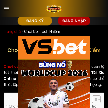
Bỏ
qua
nội
ĐĂNG KÝ
ĐĂNG NHẬP
dung
Trang chủ
-
Chơi Có Trách Nhiệm
×
Chơi Có Trách Nhiệm Giúp Bạn Kiểm
Soát Tốt Mọi Trò Chơi
Chơi có trách nhiệm
không chỉ giúp người chơi quản lý
tốt thời gian mà còn bảo vệ tài chính cá nhân.
Tài Xỉu
Online
cung cấp những công cụ hữu ích để bạn có thể
thiết lập các giới hạn chơi và tiền cược một cách hợp lý.
Nội Dung
Chơi Có Trách Nhiệm Giúp Bạn Kiểm Soát Tốt Mọi Trò