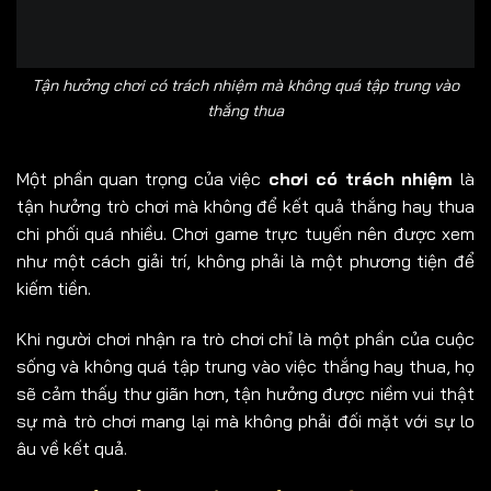
Tận hưởng chơi có trách nhiệm mà không quá tập trung vào
thắng thua
Một phần quan trọng của việc
chơi có trách nhiệm
là
tận hưởng trò chơi mà không để kết quả thắng hay thua
chi phối quá nhiều. Chơi game trực tuyến nên được xem
như một cách giải trí, không phải là một phương tiện để
kiếm tiền.
Khi người chơi nhận ra trò chơi chỉ là một phần của cuộc
sống và không quá tập trung vào việc thắng hay thua, họ
sẽ cảm thấy thư giãn hơn, tận hưởng được niềm vui thật
sự mà trò chơi mang lại mà không phải đối mặt với sự lo
âu về kết quả.