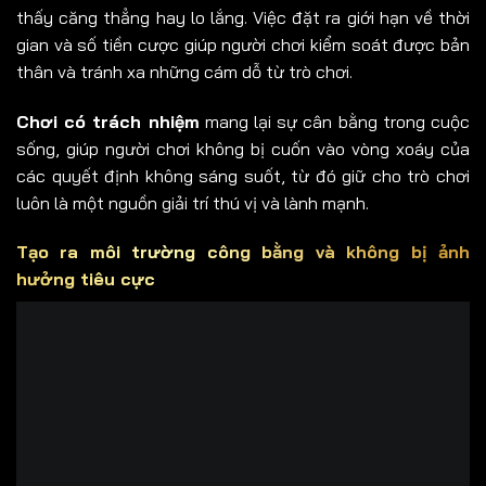
thấy căng thẳng hay lo lắng. Việc đặt ra giới hạn về thời
gian và số tiền cược giúp người chơi kiểm soát được bản
thân và tránh xa những cám dỗ từ trò chơi.
Chơi có trách nhiệm
mang lại sự cân bằng trong cuộc
sống, giúp người chơi không bị cuốn vào vòng xoáy của
các quyết định không sáng suốt, từ đó giữ cho trò chơi
luôn là một nguồn giải trí thú vị và lành mạnh.
Tạo ra môi trường công bằng và không bị ảnh
hưởng tiêu cực