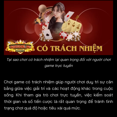
Tại sao chơi có trách nhiệm lại quan trọng đối với người chơi
game trực tuyến
Chơi game có trách nhiệm giúp người chơi duy trì sự cân
bằng giữa việc giải trí và các hoạt động khác trong cuộc
sống. Khi tham gia trò chơi trực tuyến, việc kiểm soát
thời gian và số tiền cược là rất quan trọng để tránh tình
trạng chơi quá độ hoặc tiêu xài quá mức.