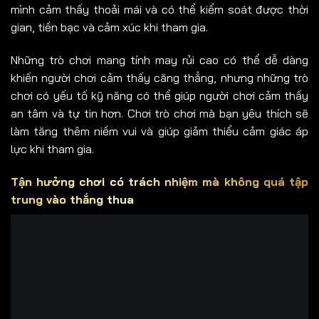
mình cảm thấy thoải mái và có thể kiểm soát được thời
gian, tiền bạc và cảm xúc khi tham gia.
Những trò chơi mang tính may rủi cao có thể dễ dàng
khiến người chơi cảm thấy căng thẳng, nhưng những trò
chơi có yếu tố kỹ năng có thể giúp người chơi cảm thấy
an tâm và tự tin hơn. Chơi trò chơi mà bạn yêu thích sẽ
làm tăng thêm niềm vui và giúp giảm thiểu cảm giác áp
lực khi tham gia.
Tận hưởng chơi có trách nhiệm mà không quá tập
trung vào thắng thua