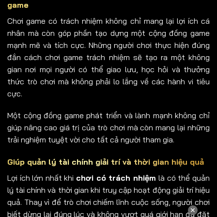
game
Chơi game có trách nhiệm không chỉ mang lại lợi ích cá
nhân mà còn góp phần tạo dựng một cộng đồng game
mạnh mẽ và tích cực. Những người chơi thực hiện đúng
đắn cách chơi game trách nhiệm sẽ tạo ra một không
gian nơi mọi người có thể giao lưu, học hỏi và thưởng
thức trò chơi mà không phải lo lắng về các hành vi tiêu
cực.
Một cộng đồng game phát triển và lành mạnh không chỉ
giúp nâng cao giá trị của trò chơi mà còn mang lại những
trải nghiệm tuyệt vời cho tất cả người tham gia.
Giúp quản lý tài chính giải trí và thời gian hiệu quả
Lợi ích lớn nhất khi
chơi có trách nhiệm
là có thể quản
lý tài chính và thời gian khi truy cập hoạt động giải trí hiệu
quả. Thay vì để trò chơi chiếm lĩnh cuộc sống, người chơi
✕
biết dừng lại đúng lúc và không vượt quá giới hạn đã đặt