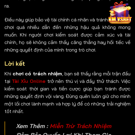
ra.
Điều này giúp bảo vệ tài chính cá nhân và tránh tình trạng
chơi quá nhiều dẫn đến những hậu quả không mong
muốn. Khi người chơi kiểm soát được cảm xúc và tài
chính, họ sẽ không cảm thấy căng thẳng hay hối tiếc về
những quyết định của mình trong trò chơi.
Lời kết
Khi
chơi có trách nhiệm
, bạn sẽ thấy rằng mỗi trận đấu
tại
Tài Xỉu Online
trở nên thú vị và đầy thử thách. Việc
kiểm soát thời gian và tiền cược giúp bạn tránh được
những quyết định vội vàng. Đừng quên luôn giữ cho mình
một lối chơi lành mạnh và hợp lý để có những trải nghiệm
tốt nhất.
Xem Thêm :
Miễn Trừ Trách Nhiệm