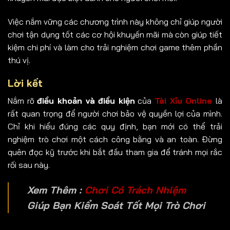
Việc nắm vững các chương trình này không chỉ giúp người
chơi tận dụng tốt các cơ hội khuyến mãi mà còn giúp tiết
kiệm chi phí và làm cho trải nghiệm chơi game thêm phần
thú vị.
Lời kết
Nắm rõ
điều khoản và điều kiện
của
Tài Xỉu Online
là
rất quan trọng để người chơi bảo vệ quyền lợi của mình.
Chỉ khi hiểu đúng các quy định, bạn mới có thể trải
nghiệm trò chơi một cách công bằng và an toàn. Đừng
quên đọc kỹ trước khi bắt đầu tham gia để tránh mọi rắc
rối sau này.
Xem Thêm :
Chơi Có Trách Nhiệm
Giúp Bạn Kiểm Soát Tốt Mọi Trò Chơi