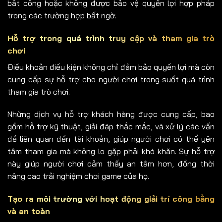
bất công hoặc không được bảo vệ quyền lợi hợp pháp
trong các trường hợp bất ngờ.
Hỗ trợ trong quá trình truy cập và tham gia trò
chơi
Điều khoản điều kiện không chỉ đảm bảo quyền lợi mà còn
cung cấp sự hỗ trợ cho người chơi trong suốt quá trình
tham gia trò chơi.
Những dịch vụ hỗ trợ khách hàng được cung cấp, bao
gồm hỗ trợ kỹ thuật, giải đáp thắc mắc, và xử lý các vấn
đề liên quan đến tài khoản, giúp người chơi có thể yên
tâm tham gia mà không lo gặp phải khó khăn. Sự hỗ trợ
này giúp người chơi cảm thấy an tâm hơn, đồng thời
nâng cao trải nghiệm chơi game của họ.
Tạo ra môi trường với hoạt động giải trí công bằng
và an toàn