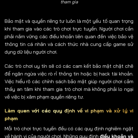
tham gia
Bảo mật và quyền riêng tư luôn là một yếu tố quan trọng
khi tham gia vào các trò chơi trực tuyến. Người chơi cần
phải nắm vững các điều khoản liên quan đến việc bảo vệ
thông tin cá nhân và cách thức nhà cung cấp game sử
dụng dữ liệu người chơi.
Các trò chơi uy tín sẽ có các cam kết bảo mật chặt chẽ
để ngăn ngừa việc rò rỉ thông tin hoặc bị hack tài khoản.
Việc hiểu rõ các chính sách bảo mật giúp người chơi cảm
thấy an tâm khi tham gia trò chơi mà không phải lo ngại
về việc bị xâm phạm quyền riêng tư.
Làm quen với các quy định về vi phạm và xử lý vi
phạm
Mỗi trò chơi trực tuyến đều có các quy định nghiêm ngặt
về hành vi của người chơi. Những quy định
điều khoản và