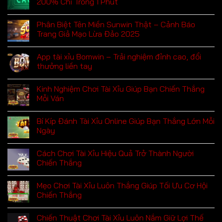
200% Chỉ Trong 1 Phút
Phân Biệt Tên Miền Sunwin Thật – Cảnh Báo
Trang Giả Mạo Lừa Đảo 2025
App tài xỉu Bomwin – Trải nghiệm đỉnh cao, đổi
thưởng liền tay
Kinh Nghiệm Chơi Tài Xỉu Giúp Bạn Chiến Thắng
Mỗi Ván
Bí Kíp Đánh Tài Xỉu Online Giúp Bạn Thắng Lớn Mỗi
Ngày
Cách Chơi Tài Xỉu Hiệu Quả Trở Thành Người
Chiến Thắng
Mẹo Chơi Tài Xỉu Luôn Thắng Giúp Tối Ưu Cơ Hội
Chiến Thắng
Chiến Thuật Chơi Tài Xỉu Luôn Nắm Giữ Lợi Thế