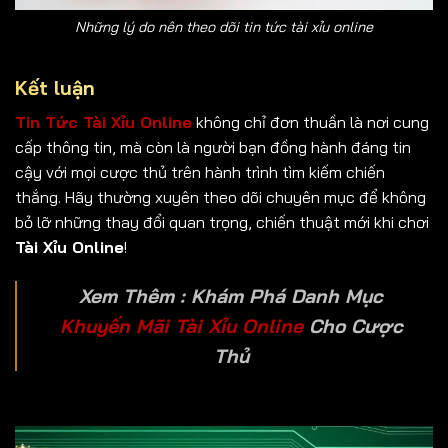
Những lý do nên theo dõi tin tức tài xỉu online
Kết luận
Tin Tức Tài Xỉu Online
không chỉ đơn thuần là nơi cung
cấp thông tin, mà còn là người bạn đồng hành đáng tin
cậy với mọi cược thủ trên hành trình tìm kiếm chiến
thắng. Hãy thường xuyên theo dõi chuyên mục để không
bỏ lỡ những thay đổi quan trọng, chiến thuật mới khi chơi
Tài Xỉu Online
!
Xem Thêm : Khám Phá Danh Mục
Khuyến Mãi Tài Xỉu Online
Cho Cược
Thủ