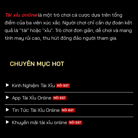
Tài xỉu online
là một trò chơi cá cược dựa trên tổng
điểm của ba viên xúc xắc. Người chơi chỉ cần dự đoán kết
quả là "tài" hoặc "xỉu". Trò chơi đơn giản, dễ chơi và mang
tính may rủi cao, thu hút đông đảo người tham gia.
CHUYÊN MỤC HOT
Kinh Nghiệm Tài Xỉu
App Tài Xỉu Online
Tin Tức Tài Xỉu Online
Khuyến mãi tài xỉu online