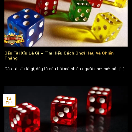
Cầu Tài Xỉu Là Gì – Tìm Hiểu Cách Chơi Hay Và Chiến
Thắng
Cầu tài xỉu là gì, đây là câu hỏi mà nhiều người chơi mới bắt [...]
13
Th4