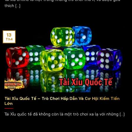
thích [...]
13
Th4
Tài Xỉu Quốc Tế – Trò Chơi Hấp Dẫn Và Cơ Hội Kiếm Tiền
Lớn
Tài Xỉu quốc tế đã không còn là một trò chơi xa lạ với những [...]