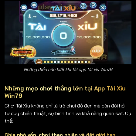
Những điều cần biết khi tải app tài xỉu Win79
Những mẹo chơi thắng lớn tại App Tài Xỉu
Win79
Chơi Tài Xỉu không chỉ là trò chơi đỏ đen mà còn đòi hỏi
tư duy chiến thuật, sự bình tĩnh và khả năng quan sát. Cụ
thể:
Chia nhỏ vốn, chơi theo phiên và đặt giới hạn