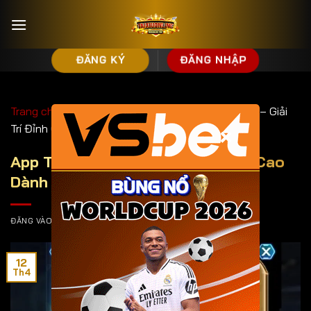
Bỏ
qua
nội
ĐĂNG KÝ
ĐĂNG NHẬP
dung
Trang chủ
-
App Tài Xỉu Online
-
App Tài Xỉu Win79 – Giải
×
Trí Đỉnh Cao Dành Cho Game Thủ Việt
App Tài Xỉu Win79 – Giải Trí Đỉnh Cao
Dành Cho Game Thủ Việt
ĐĂNG VÀO
12/04/2025
BỞI
MINH HUY
12
Th4