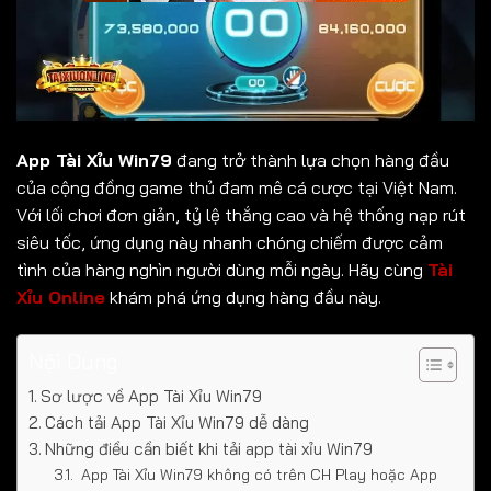
App Tài Xỉu Win79
đang trở thành lựa chọn hàng đầu
của cộng đồng game thủ đam mê cá cược tại Việt Nam.
Với lối chơi đơn giản, tỷ lệ thắng cao và hệ thống nạp rút
siêu tốc, ứng dụng này nhanh chóng chiếm được cảm
tình của hàng nghìn người dùng mỗi ngày. Hãy cùng
Tài
Xỉu Online
khám phá ứng dụng hàng đầu này.
Nội Dung
Sơ lược về App Tài Xỉu Win79
Cách tải App Tài Xỉu Win79 dễ dàng
Những điều cần biết khi tải app tài xỉu Win79
App Tài Xỉu Win79 không có trên CH Play hoặc App