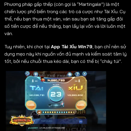
Phương pháp gấp thếp (còn gọi là “Martingale”) là một
chiến lược phổ biến trong các trò cá cược như Tài Xỉu. Cụ
thể, nếu bạn thua một ván, ván sau bạn sẽ tăng gấp đôi
số tiền cược để nếu thắng, bạn lấy lại vốn và lời luôn một
ván.
Tuy nhiên, khi chơi tại
App Tài Xỉu Win79
, bạn chỉ nên sử
dụng mẹo này khi nguồn vốn đủ mạnh và kiểm soát tâm lý
tốt, bởi nếu chuỗi thua kéo dài, bạn có thể bị “cháy túi”.