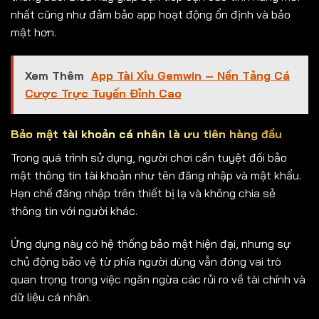
nhất cũng như đảm bảo app hoạt động ổn định và bảo
mật hơn.
Xem Thêm
App Tài Xỉu Gemwin – Nền Tảng Cá
Cược Trực Tuyến Đỉnh Cao
Bảo mật tài khoản cá nhân là ưu tiên hàng đầu
Trong quá trình sử dụng, người chơi cần tuyệt đối bảo
mật thông tin tài khoản như tên đăng nhập và mật khẩu.
Hạn chế đăng nhập trên thiết bị lạ và không chia sẻ
thông tin với người khác.
Ứng dụng này có hệ thống bảo mật hiện đại, nhưng sự
chủ động bảo vệ từ phía người dùng vẫn đóng vai trò
quan trọng trong việc ngăn ngừa các rủi ro về tài chính và
dữ liệu cá nhân.