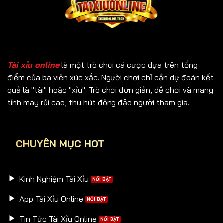
Tài xỉu online
là một trò chơi cá cược dựa trên tổng
điểm của ba viên xúc xắc. Người chơi chỉ cần dự đoán kết
quả là "tài" hoặc "xỉu". Trò chơi đơn giản, dễ chơi và mang
tính may rủi cao, thu hút đông đảo người tham gia.
CHUYÊN MỤC HOT
Kinh Nghiệm Tài Xỉu
App Tài Xỉu Online
Tin Tức Tài Xỉu Online