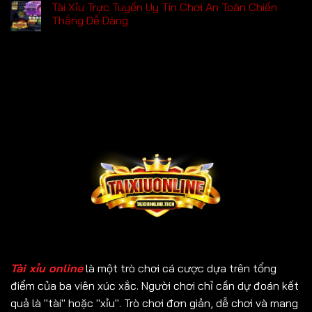
Tài Xỉu Trực Tuyến Uy Tín Chơi An Toàn Chiến
Thắng Dễ Dàng
Tài xỉu online
là một trò chơi cá cược dựa trên tổng
điểm của ba viên xúc xắc. Người chơi chỉ cần dự đoán kết
quả là "tài" hoặc "xỉu". Trò chơi đơn giản, dễ chơi và mang