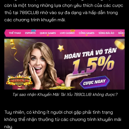
còn là một trong những lựa chọn yêu thích của các cược
thủ tại 789CLUB nhờ vào sự đa dạng và hấp dẫn trong
các chương trình khuyến mãi.
Tại sao nhận Khuyến Mãi Tài Xỉu 789CLUB không được?
Tuy nhiên, có không ít người chơi gặp phải tình trạng
không thể nhận thưởng từ các chương trình khuyến mãi
này.