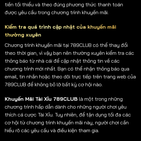
tiền tối thiểu và theo đúng phương thức thanh toán
được yêu cầu trong chương trình khuyến mãi.
Kiểm tra quá trình cập nhật của khuyến mãi
thường xuyên
Chương trình khuyến mãi tại 789CLUB có thể thay đổi
theo thời gian, vì vậy bạn nên thường xuyên kiểm tra các
thông báo từ nhà cái để cập nhật thông tin về các
chương trình mới nhất. Bạn có thể nhận thông báo qua
email, tin nhắn hoặc theo dõi trực tiếp trên trang web của
789CLUB để không bỏ lỡ bất kỳ cơ hội nào.
Khuyến Mãi Tài Xỉu 789CLUB
là một trong những
chương trình hấp dẫn dành cho những người chơi yêu
thích cá cược Tài Xỉu. Tuy nhiên, để tận dụng tối đa các
cơ hội từ chương trình khuyến mãi này, người chơi cần
hiểu rõ các yêu cầu và điều kiện tham gia.