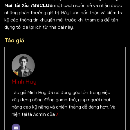
Mãi Tài Xỉu 789CLUB
một cách suôn sẻ và nhận được
những phần thưởng giá trị. Hãy luôn cẩn thận và kiểm tra
kỹ các thông tin khuyến mãi trước khi tham gia để tận
dụng tối đa lợi ích từ nhà cái này.
Tác giả
Minh Huy
Tác giả Minh Huy đã có đóng góp lớn trong việc
xây dựng cộng đồng game thủ, giúp người chơi
nâng cao kỹ năng và chiến thắng dễ dàng hơn. Và
hiện tại là Admin của
/