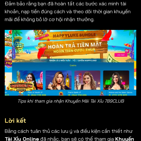
Đảm bảo rằng bạn đã hoàn tất các bước xác minh tài
khoản, nạp tiền đúng cách và theo dõi thời gian khuyến
mãi để không bỏ lỡ cơ hội nhận thưởng.
Tips khi tham gia nhận Khuyến Mãi Tài Xỉu 789CLUB
Lời kết
Bằng cách tuân thủ các lưu ý và điều kiện cần thiết như
Tài Xỉu Online
đã nhắc, bạn sẽ có thể tham gia
Khuyến